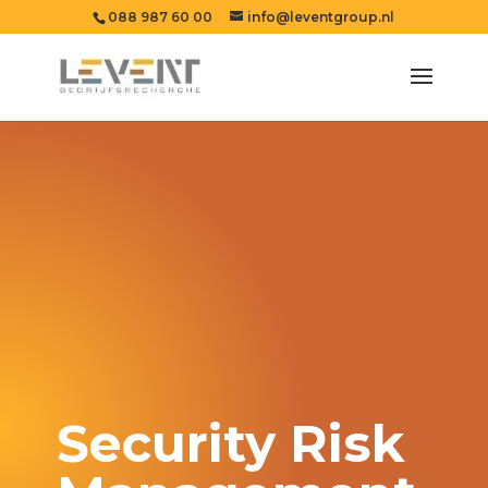
088 987 60 00
info@leventgroup.nl
Security Risk