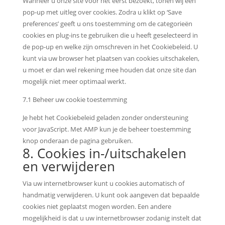
Wanneer u onze site voor het eerst bezoekt, tonen wij een
service
pop-up met uitleg over cookies. Zodra u klikt op ‘Save
diversen
preferences’ geeft u ons toestemming om de categorieën
cookies en plug-ins te gebruiken die u heeft geselecteerd in
de pop-up en welke zijn omschreven in het Cookiebeleid. U
kunt via uw browser het plaatsen van cookies uitschakelen,
u moet er dan wel rekening mee houden dat onze site dan
mogelijk niet meer optimaal werkt.
7.1 Beheer uw cookie toestemming
Je hebt het Cookiebeleid geladen zonder ondersteuning
voor JavaScript. Met AMP kun je de beheer toestemming
knop onderaan de pagina gebruiken.
8. Cookies in-/uitschakelen
en verwijderen
Via uw internetbrowser kunt u cookies automatisch of
handmatig verwijderen. U kunt ook aangeven dat bepaalde
cookies niet geplaatst mogen worden. Een andere
mogelijkheid is dat u uw internetbrowser zodanig instelt dat