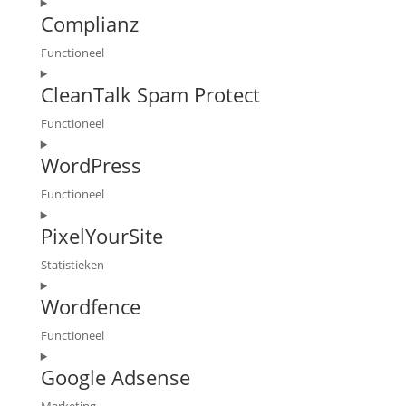
Consent
maps
Complianz
to
service
Functioneel
facebook
Consent
CleanTalk Spam Protect
to
service
Functioneel
complianz
Consent
WordPress
to
service
Functioneel
cleantalk-
Consent
spam-
PixelYourSite
to
protect
service
Statistieken
wordpress
Consent
Wordfence
to
service
Functioneel
pixelyoursite
Consent
Google Adsense
to
service