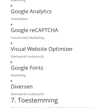
Marketing
wordfence
Consent
Google Analytics
to
service
Statistieken
google-
Consent
adsense
Google reCAPTCHA
to
service
Functioneel, Marketing
google-
Consent
analytics
Visual Website Optimizer
to
service
Doel wordt onderzocht
google-
Consent
recaptcha
Google Fonts
to
service
Marketing
visual-
Consent
website-
Diversen
to
optimizer
service
Doel wordt onderzocht
google-
7. Toestemming
Consent
fonts
to