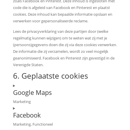
zoals Facebook en Pinterest. Deze inhoud is ingesloten met
code die is afgeleid van Facebook en Pinterest en plaatst
cookies. Deze inhoud kan bepaalde informatie opslaan en
verwerken voor gepersonaliseerde reclame.
Lees de privacyverklaring van deze partijen door (welke
regelmatig kunnen wijzigen) om te weten wat zij met je
(persoons)gegevens doen die zij via deze cookies verwerken.
De informatie die zij verzamelen, wordt zo veel mogelijk
geanonimiseerd. Facebook en Pinterest zijn gevestigd in de
Verenigde Staten.
6. Geplaatste cookies
Google Maps
Marketing
Consent
Facebook
to
service
Marketing, Functioneel
google-