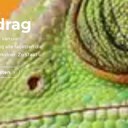
t
drag
s van uw
ij alle facetten die
kvloer. Zo staat u
sten