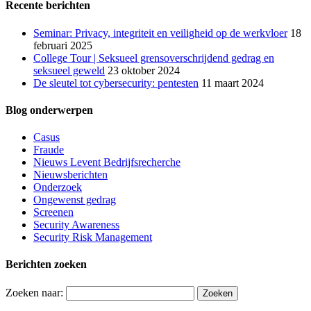
Recente berichten
Seminar: Privacy, integriteit en veiligheid op de werkvloer
18
februari 2025
College Tour | Seksueel grensoverschrijdend gedrag en
seksueel geweld
23 oktober 2024
De sleutel tot cybersecurity: pentesten
11 maart 2024
Blog onderwerpen
Casus
Fraude
Nieuws Levent Bedrijfsrecherche
Nieuwsberichten
Onderzoek
Ongewenst gedrag
Screenen
Security Awareness
Security Risk Management
Berichten zoeken
Zoeken naar: