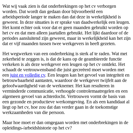
Wat wij vaak zien is dat onderbrekingen op het cv verborgen
worden. Dat wordt dan gedaan door bijvoorbeeld een
arbeidsperiode langer te maken dan dat deze in werkelijkheid is
geweest. In deze situaties is er sprake van daadwerkelijk een leugen.
Het komt echter ook voor dat er geen maanden gebruikt worden op
het cv en dat men alleen jaartallen gebruikt. Het lijkt daardoor of de
periodes aansluitend zijn geweest, maar in werkelijkheid kan het zijn
dat er vijf maanden tussen twee werkgevers in heeft gezeten.
Het wegwerken van een onderbreking is sterk af te raden. Wat met
zekerheid te zeggen is, is dat de kans op de geambieerde functie
verkeken is als deze werkgever een leugen op het cv ontdekt. Het
schaadt de vertrouwensband die juist gecreëerd moet worden met
een
juist en volledig cv
. Een leugen kan het gevoel van integriteit en
betrouwbaarheid aantasten, waardoor de werkgever twijfelt aan de
geloofwaardigheid van de werknemer. Het kan resulteren in
verminderde communicatie, verhoogde controlemaatregelen en een
algemeen gevoel van achterdocht. Vertrouwen vormt de basis van
een gezonde en productieve werkomgeving. En als een kandidaat al
liegt op het cv, hoe zou dat dan verder gaan in de toekomstige
werkzaamheden van die persoon.
Maar hoe moet er dan omgegaan worden met onderbrekingen in de
opleidings-/arbeidshistorie op het cv?