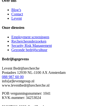
Over ons
Blog’s
Contact
Levent
Onze diensten
Employment screeningen
Rechercheonderzoeken
Security Risk Management
Gezonde bedrijfscultuur
Bedrijfsgegevens
Levent Bedrijfsrecherche
Postadres 12939 NL-1100 AX Amsterdam
088 987 60 00
info[at]leventgroup.nl
www.leventbedrijfsrecherche.nl
POB vergunningsnummer: 1041
KVK-nummer: 34253024