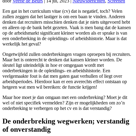
door
Veerle de Beurs
|
14 jul, 2023
|
Nieuwsberichten
,
Screenen
Een gat in het curriculum vitae (cv) dat is negatief, toch? Velen
zullen zeggen dat het lastiger is om een baan te vinden. Anderen
denken dat recruiters misschien denken dat je niets uitgevoerd hebt
en alleen op de bank hebt gezeten. Vaak is men bang dat de kansen
op de arbeidsmarkt significant kleiner worden als er sprake is van
een onderbreking in de opleidings- of arbeidshistorie. Maar is dat
werkelijk het geval?
Ongetwijfeld zullen onderbrekingen vragen oproepen bij recruiters.
Maar het is onterecht te denken dat kansen kleiner worden. De
sleutel ligt uiteindelijk in hoe er omgegaan wordt met
onderbrekingen in de opleidings- en arbeidshistorie. Een
veelgemaakte fout is dat men gaten gaat verhullen of liegt over
arbeidsperiodes. Hierdoor kan er een averechts effect ontstaan op
hetgeen wat men wil bereiken: de functie krijgen!
Maar hoe moet je dan omgaan met een onderbreking? Moet je dit
wel of niet specifiek vermelden? Zijn er mogelijkheden om zo’n
onderbreking te verbergen op het cv en is dat verstandig?
De onderbreking wegwerken; verstandig
of onverstandig